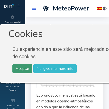
MeteoPower
Pronóstico del
Pronóstico a 28 días.
tiempo
Cookies
Product
Pronóstico a 28 días.
information
Su experiencia en este sitio será mejorada c
de cookies.
About
MeteoGroup
Aceptar
No, give me more info
Contacto and
Condiciones
Generales de
Venta
El pronóstico mensual está basado
en modelos oceano-atmosféricos
Terms and
debido a que la influencia de las